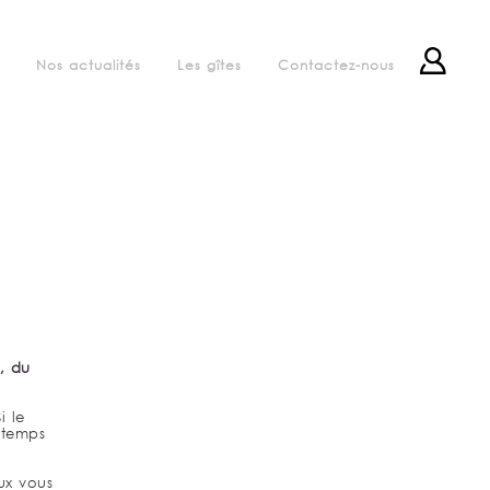
Nos actualités
Les gîtes
Contactez-nous
, du
i le
 temps
ux vous