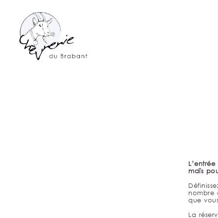
L’entrée
maïs pou
Définisse
nombre d
que vous
La réser