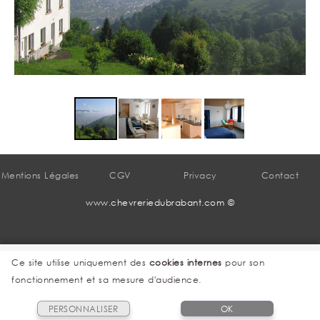
Mentions Légales
CGV
Privacy
Contact
www.chevreriedubrabant.com ©
Ce site utilise uniquement des
cookies internes
pour son
fonctionnement et sa mesure d'audience.
PERSONNALISER
OK