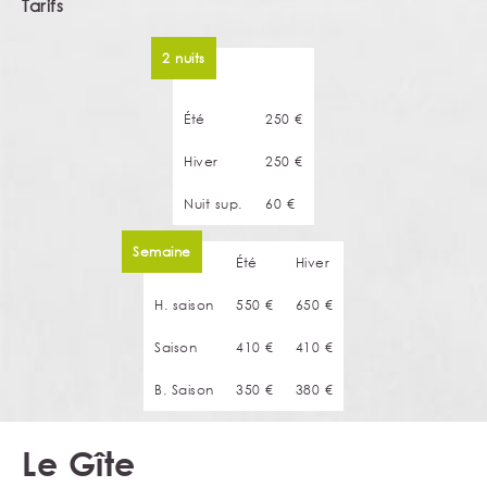
Tarifs
2 nuits
Été
250 €
Hiver
250 €
Nuit sup.
60 €
Semaine
Été
Hiver
H. saison
550 €
650 €
Saison
410 €
410 €
B. Saison
350 €
380 €
Le Gîte