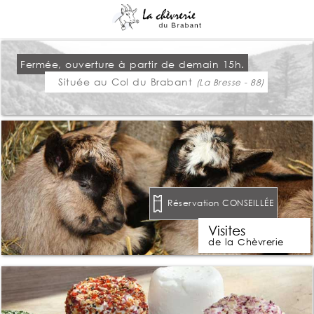
Fermée, ouverture à partir de demain 15h.
Située au Col du Brabant
(La Bresse - 88)
Réservation CONSEILLÉE
Visites
de la Chèvrerie