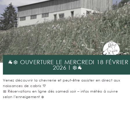
🐐❄️ OUVERTURE LE MERCREDI 18 FÉVRIER
2026 ! ❄️🐐
Venez découvrir la chevrerie et peut-être assister en direct aux
naissances de cabris 💛
📅 Réservations en ligne dès samedi soir – infos météo à suivre
selon l’enneigement ❄️