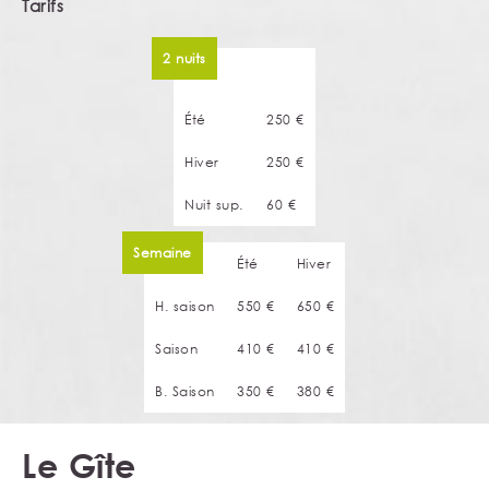
Tarifs
2 nuits
Été
250 €
Hiver
250 €
Nuit sup.
60 €
Semaine
Été
Hiver
H. saison
550 €
650 €
Saison
410 €
410 €
B. Saison
350 €
380 €
Le Gîte