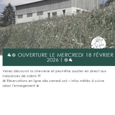
🐐❄️ OUVERTURE LE MERCREDI 18 FÉVRIER
2026 ! ❄️🐐
Venez découvrir la chevrerie et peut-être assister en direct aux
naissances de cabris 💛
📅 Réservations en ligne dès samedi soir – infos météo à suivre
selon l’enneigement ❄️