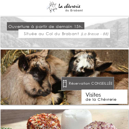
Ouverture à partir de demain 15h.
Située au Col du Brabant
(La Bresse - 88)
Réservation CONSEILLÉE
Visites
de la Chèvrerie